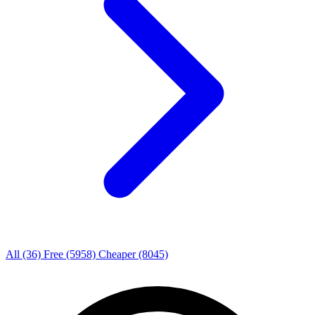
All
(36)
Free
(5958)
Cheaper
(8045)