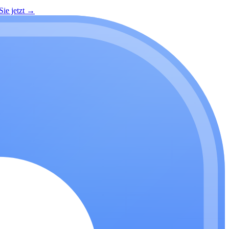
ie jetzt
→