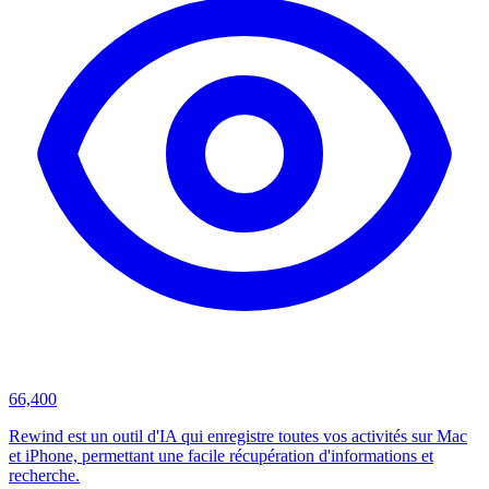
66,400
Rewind est un outil d'IA qui enregistre toutes vos activités sur Mac
et iPhone, permettant une facile récupération d'informations et
recherche.