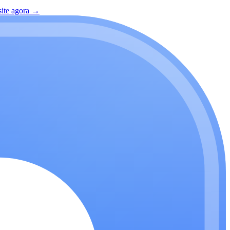
site agora
→