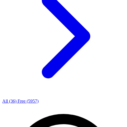
All
(36)
Free
(5957)