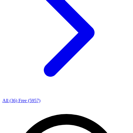
All
(36)
Free
(5957)